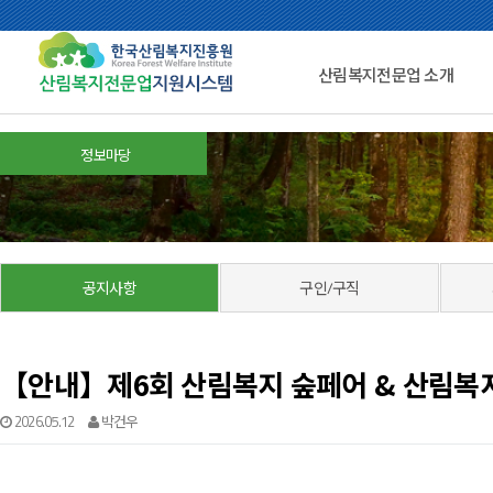
산림복지전문업 소개
정보마당
공지사항
구인/구직
【안내】제6회 산림복지 숲페어 & 산림복
2026.05.12
박건우