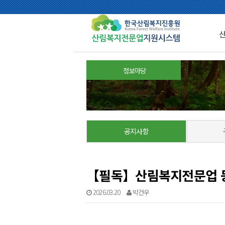
정보마당
공지사항
【필독】산림복지전문업 등
2026.03.20
박건우