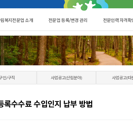
산림복지전문업 소개
전문업 등록/변경 관리
전문인력 자격확
구인/구직
사업공고(산림분야)
사업공고(타
록수수료 수입인지 납부 방법