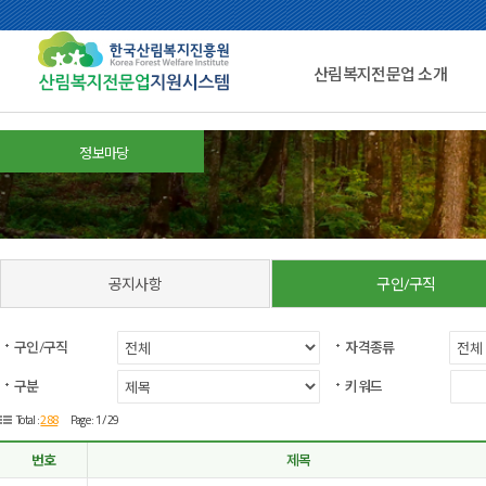
산림복지전문업 소개
정보마당
공지사항
구인/구직
구인/구직
자격종류
구분
키워드
288
Total :
Page : 1 /29
번호
제목