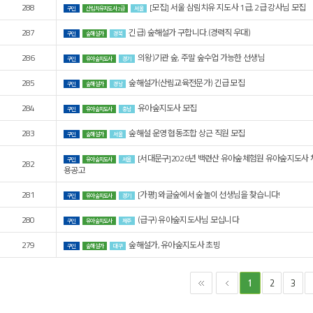
288
[모집] 서울 삼림치유 지도사 1급, 2급 강사님 모집
구인
산림치유지도사 2급
서울
287
긴급) 숲해설가 구합니다.(경력직 우대)
구인
숲해설가
경북
286
의왕)기관 숲, 주말 숲수업 가능한 선생님
구인
유아숲지도사
경기
285
숲해설가(산림교육전문가) 긴급 모집
구인
숲해설가
경남
284
유아숲지도사 모집
구인
유아숲지도사
충남
283
숲해설 운영 협동조합 상근 직원 모집
구인
숲해설가
서울
[서대문구]2026년 백련산 유아숲체험원 유아숲지도사 
구인
유아숲지도사
서울
282
용공고
281
[가평] 와글숲에서 숲놀이 선생님을 찾습니다!
구인
유아숲지도사
경기
280
(급구) 유아숲지도사님 모십니다
구인
유아숲지도사
제주
279
숲해설가, 유아숲지도사 초빙
구인
숲해설가
대구
2
3
1