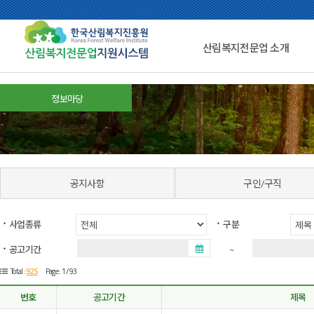
산림복지전문업 소개
정보마당
공지사항
구인/구직
사업종류
구분
공고기간
~
925
Total :
Page : 1 /93
번호
공고기간
제목