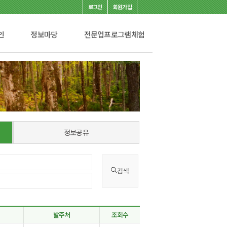
로그인
회원가입
인
정보마당
전문업프로그램체험
정보공유
검색
발주처
조회수