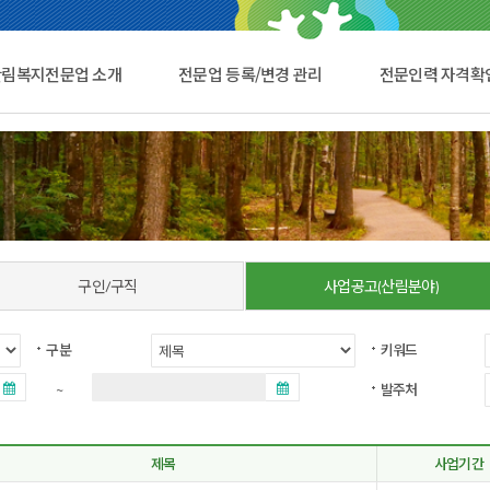
산림복지전문업 소개
전문업 등록/변경 관리
전문인력 자격확
구인/구직
사업공고(산림분야)
구분
키워드
~
발주처
제목
사업기간