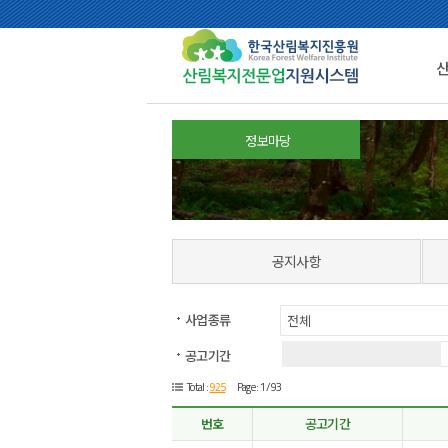
정보마당
공지사항
사업종류
공고기간
925
Total :
Page : 1 /93
번호
공고기간