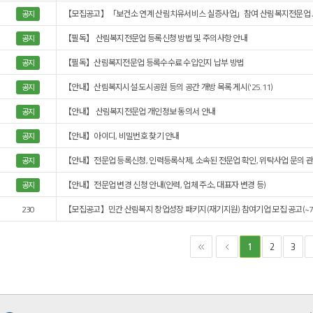
【모집공고】「보건소 연계 산림치유서비스 실증사업」참여 산림복지전문업 모집 
공지
【필독】 산림복지전문업 등록신청 방법 및 주의사항 안내
공지
【필독】산림복지전문업 등록수수료 수입인지 납부 방법
공지
【안내】산림복지시설·도시공원 등의 공간 개방 목록 게시('25.11)
공지
【안내】 산림복지전문업 개인정보 동의서 안내
공지
【안내】아이디, 비밀번호 찾기 안내
공지
【안내】전문업 등록신청, 인력등록삭제, 소속된 전문업 확인, 위탁사업 문의 관
공지
【안내】전문업 변경 신청 안내(인력, 업체 주소, 대표자 변경 등)
공지
230
【모집공고】민간 산림복지 창업성장 패키지(재기지원) 참여기업 모집 공고(~7.1
2
3
1