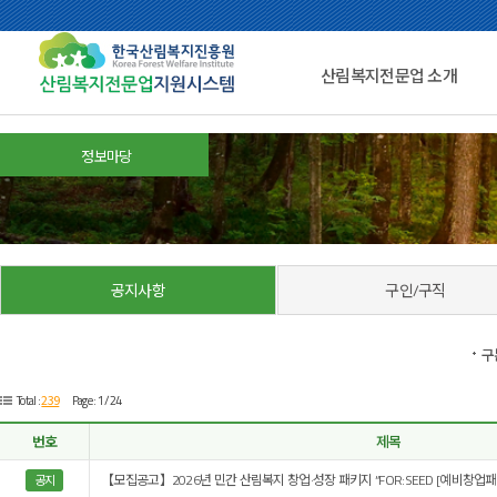
산림복지전문업 소개
정보마당
공지사항
구인/구직
구
239
Total :
Page : 1 /24
번호
제목
【모집공고】2026년 민간 산림복지 창업·성장 패키지 “FOR:SEED [예비창업패
공지