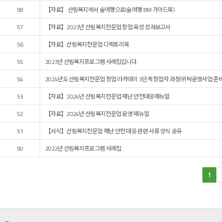
58
【자료】 산림복지에서 숲여행으로(숲여행 BM 가이드북)
57
【자료】2023년 산림복지전문업 창업·육성 성과보고서
56
【자료】산림복지전문업 디렉토리북
55
2023년 산림복지프로그램 사례집입니다.
54
2024년도 산림복지전문업 창업 아카데미 3단계 창업자 과정(위탁운영사업 준
53
【자료】2024년 산림복지전문업 재난·안전대응매뉴얼
52
【자료】2024년 산림복지전문업 운영 매뉴얼
51
【서식】산림복지전문업 재난·안전 대응 관련 서류 양식 공유
50
2022년 산림복지프로그램 사례집
1