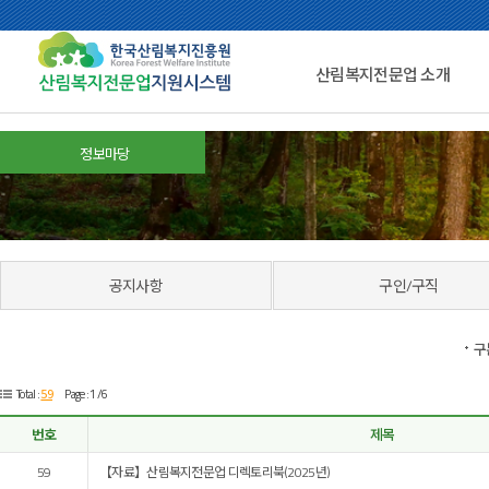
산림복지전문업 소개
정보마당
공지사항
구인/구직
구
59
Total :
Page : 1 /6
번호
제목
59
【자료】산림복지전문업 디렉토리북(2025년)