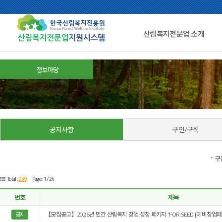
산림복지전문업 소개
정보마당
공지사항
구인/구직
구
239
Total :
Page : 1 /24
번호
제목
【모집공고】2026년 민간 산림복지 창업·성장 패키지 “FOR:SEED [예비창업패
공지