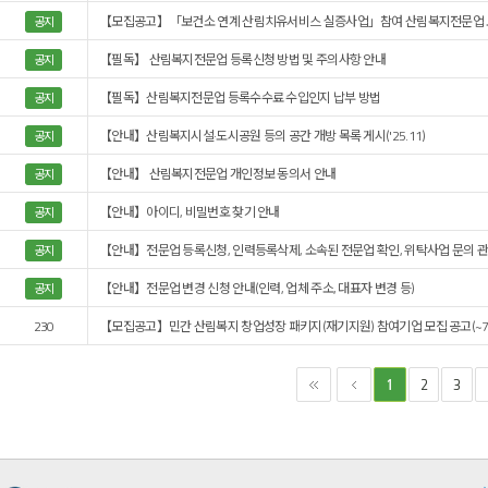
【모집공고】「보건소 연계 산림치유서비스 실증사업」참여 산림복지전문업 모집 
공지
【필독】 산림복지전문업 등록신청 방법 및 주의사항 안내
공지
【필독】산림복지전문업 등록수수료 수입인지 납부 방법
공지
【안내】산림복지시설·도시공원 등의 공간 개방 목록 게시('25.11)
공지
【안내】 산림복지전문업 개인정보 동의서 안내
공지
【안내】아이디, 비밀번호 찾기 안내
공지
【안내】전문업 등록신청, 인력등록삭제, 소속된 전문업 확인, 위탁사업 문의 관
공지
【안내】전문업 변경 신청 안내(인력, 업체 주소, 대표자 변경 등)
공지
230
【모집공고】민간 산림복지 창업성장 패키지(재기지원) 참여기업 모집 공고(~7.1
2
3
1