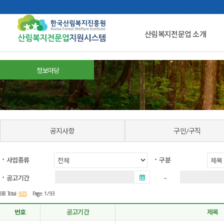
산림복지전문업 소개
정보마당
공지사항
구인/구직
사업종류
구분
공고기간
~
925
Total :
Page : 1 /93
번호
공고기간
제목