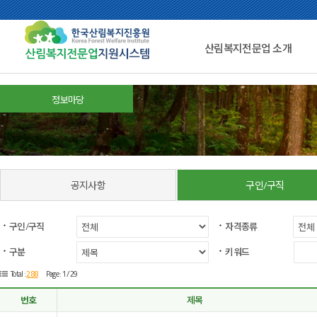
산림복지전문업 소개
정보마당
공지사항
구인/구직
구인/구직
자격종류
구분
키워드
288
Total :
Page : 1 /29
번호
제목