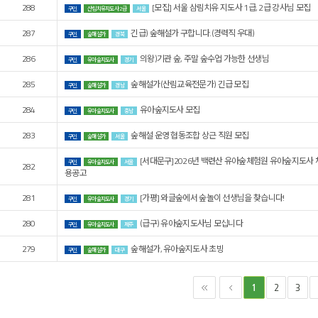
288
[모집] 서울 삼림치유 지도사 1급, 2급 강사님 모집
구인
산림치유지도사 2급
서울
287
긴급) 숲해설가 구합니다.(경력직 우대)
구인
숲해설가
경북
286
의왕)기관 숲, 주말 숲수업 가능한 선생님
구인
유아숲지도사
경기
285
숲해설가(산림교육전문가) 긴급 모집
구인
숲해설가
경남
284
유아숲지도사 모집
구인
유아숲지도사
충남
283
숲해설 운영 협동조합 상근 직원 모집
구인
숲해설가
서울
[서대문구]2026년 백련산 유아숲체험원 유아숲지도사 
구인
유아숲지도사
서울
282
용공고
281
[가평] 와글숲에서 숲놀이 선생님을 찾습니다!
구인
유아숲지도사
경기
280
(급구) 유아숲지도사님 모십니다
구인
유아숲지도사
제주
279
숲해설가, 유아숲지도사 초빙
구인
숲해설가
대구
2
3
1