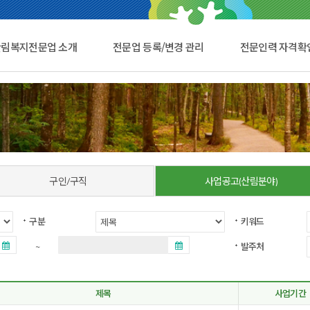
산림복지전문업 소개
전문업 등록/변경 관리
전문인력 자격확
구인/구직
사업공고(산림분야)
구분
키워드
~
발주처
제목
사업기간