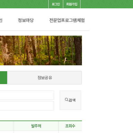
로그인
회원가입
인
정보마당
전문업프로그램체험
정보공유
검색
발주처
조회수