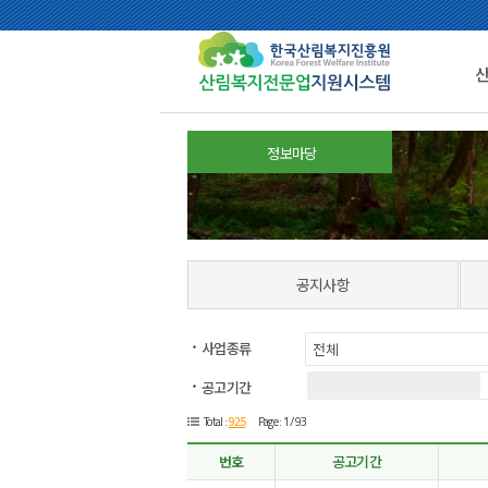
정보마당
공지사항
사업종류
공고기간
925
Total :
Page : 1 /93
번호
공고기간