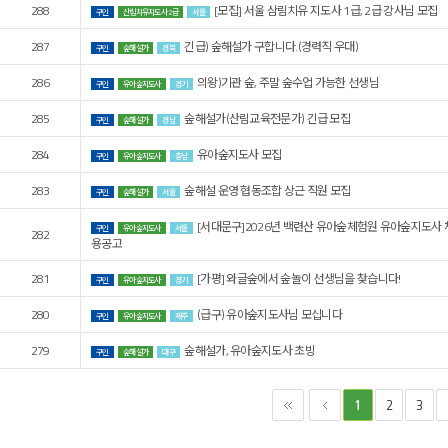
288
[모집] 서울 삼림치유 지도사 1급, 2급 강사님 모집
구인
산림치유지도사 2급
서울
287
긴급) 숲해설가 구합니다.(경력직 우대)
구인
숲해설가
경북
286
의왕)기관 숲, 주말 숲수업 가능한 선생님
구인
유아숲지도사
경기
285
숲해설가(산림교육전문가) 긴급 모집
구인
숲해설가
경남
284
유아숲지도사 모집
구인
유아숲지도사
충남
283
숲해설 운영 협동조합 상근 직원 모집
구인
숲해설가
서울
[서대문구]2026년 백련산 유아숲체험원 유아숲지도사 
구인
유아숲지도사
서울
282
용공고
281
[가평] 와글숲에서 숲놀이 선생님을 찾습니다!
구인
유아숲지도사
경기
280
(급구) 유아숲지도사님 모십니다
구인
유아숲지도사
제주
279
숲해설가, 유아숲지도사 초빙
구인
숲해설가
대구
2
3
1