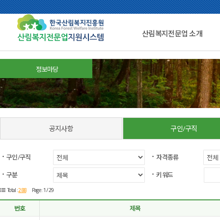
산림복지전문업 소개
정보마당
공지사항
구인/구직
구인/구직
자격종류
구분
키워드
288
Total :
Page : 1 /29
번호
제목