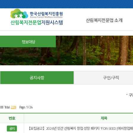
산림복지전문업 소개
정보마당
공지사항
구인/구직
구
239
Total :
Page : 1 /24
번호
제목
【모집공고】2026년 민간 산림복지 창업·성장 패키지 “FOR:SEED [예비창업패
공지