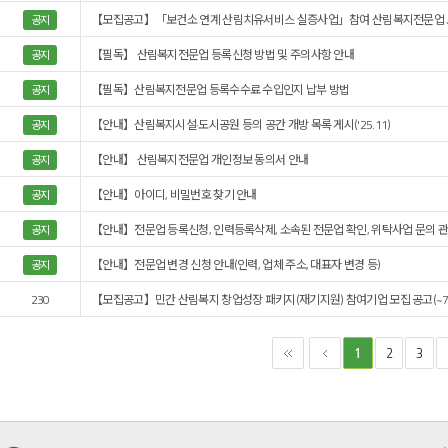
【모집공고】「보건소 연계 산림치유서비스 실증사업」참여 산림복지전문업 모집 
공지
【필독】 산림복지전문업 등록신청 방법 및 주의사항 안내
공지
【필독】산림복지전문업 등록수수료 수입인지 납부 방법
공지
【안내】산림복지시설·도시공원 등의 공간 개방 목록 게시('25.11)
공지
【안내】 산림복지전문업 개인정보 동의서 안내
공지
【안내】아이디, 비밀번호 찾기 안내
공지
【안내】전문업 등록신청, 인력등록삭제, 소속된 전문업 확인, 위탁사업 문의 관
공지
【안내】전문업 변경 신청 안내(인력, 업체 주소, 대표자 변경 등)
공지
230
【모집공고】민간 산림복지 창업성장 패키지(재기지원) 참여기업 모집 공고(~7.1
2
3
1