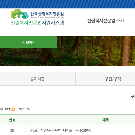
산림복지전문업 소개
정보마당
공지사항
구인/구직
구
59
Total :
Page : 1 /6
번호
제목
59
【자료】산림복지전문업 디렉토리북(2025년)