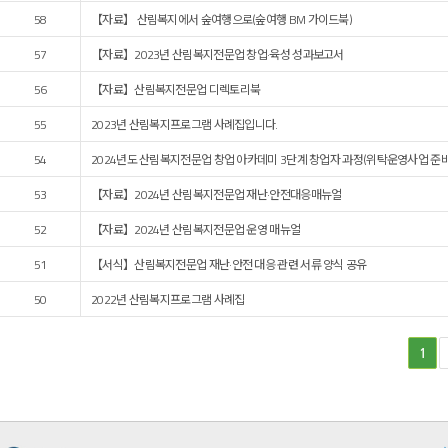
58
【자료】 산림복지에서 숲여행으로(숲여행 BM 가이드북)
57
【자료】2023년 산림복지전문업 창업·육성 성과보고서
56
【자료】산림복지전문업 디렉토리북
55
2023년 산림복지프로그램 사례집입니다.
54
2024년도 산림복지전문업 창업 아카데미 3단계 창업자 과정(위탁운영사업 준
53
【자료】2024년 산림복지전문업 재난·안전대응매뉴얼
52
【자료】2024년 산림복지전문업 운영 매뉴얼
51
【서식】산림복지전문업 재난·안전 대응 관련 서류 양식 공유
50
2022년 산림복지프로그램 사례집
1