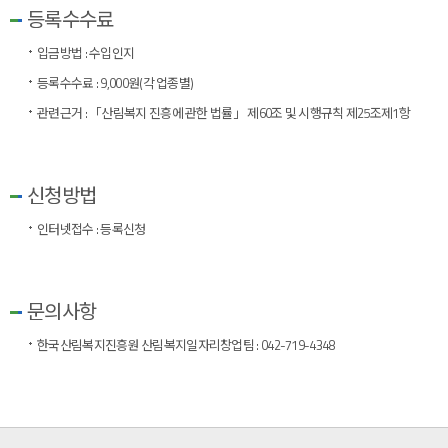
등록수수료
입금방법 : 수입인지
등록수수료 : 9,000원(각 업종별)
관련근거 : 「산림복지 진흥에 관한 법률」 제60조 및 시행규칙 제25조제1항
신청방법
인터넷접수 :
등록신청
문의사항
한국산림복지진흥원 산림복지일자리창업팀 : 042-719-4348