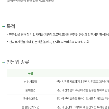
목적
전문업을 통해 장기 일자리를 제공함으로써 고용의 안정성 향상과 민간시장 활성화
산림복지전문가의 전문성을 높이고, 산림복지서비스의 다양성 강화
전문업 종류
구분
산림치유업
산림치유를 지도하거나 산림치유 프로그램을 개
숲해설업
국민이 산림문화·휴양에 관한 활동을 통하여 산
유아숲교육업
유아가 산림교육을 통하여 정서를 함양하고 전인
숲길등산지도업
국민이 안전하고 쾌적하게 등산 또는 트레킹을 