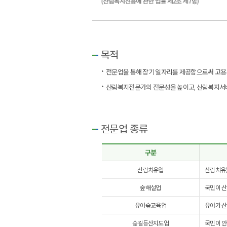
목적
전문업을 통해 장기 일자리를 제공함으로써 고용
산림복지전문가의 전문성을 높이고, 산림복지서
전문업 종류
구분
산림치유업
산림치유
숲해설업
국민이 산
유아숲교육업
유아가 산
숲길등산지도업
국민이 안