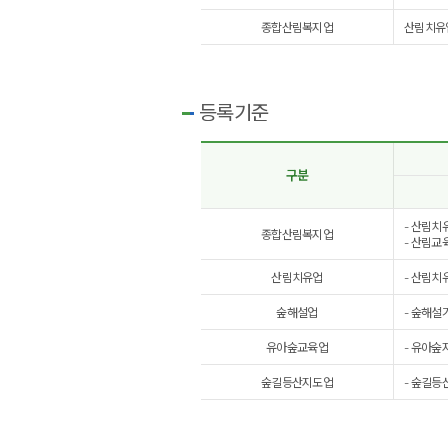
종합산림복지업
산림치유업
등록기준
구분
- 산림치
종합산림복지업
- 산림교
산림치유업
- 산림치
숲해설업
- 숲해설
유아숲교육업
- 유아숲
숲길등산지도업
- 숲길등