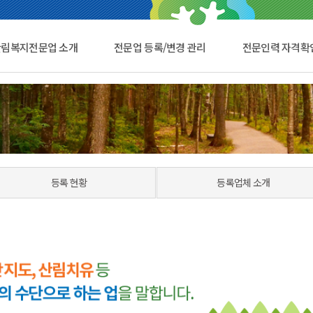
산림복지전문업 소개
전문업 등록/변경 관리
전문인력 자격확
등록 현황
등록업체 소개