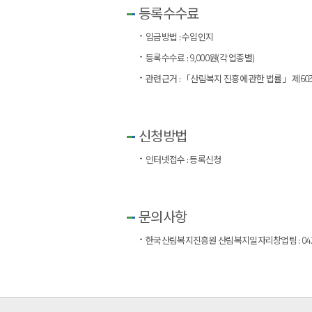
등록수수료
입금방법 : 수입인지
등록수수료 : 9,000원(각 업종별)
관련근거 : 「산림복지 진흥에 관한 법률」 제60
신청방법
인터넷접수 :
등록신청
문의사항
한국산림복지진흥원 산림복지일자리창업팀 : 042-7