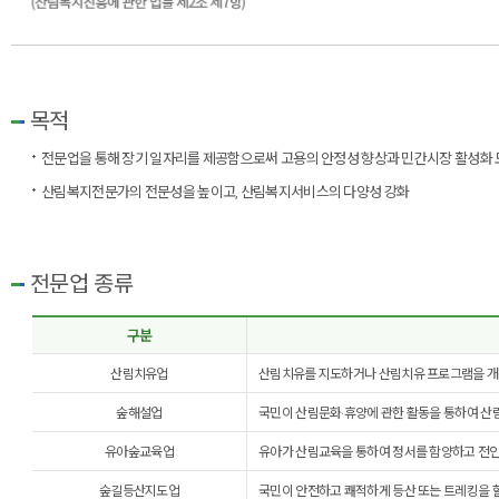
목적
전문업을 통해 장기 일자리를 제공함으로써 고용의 안정성 향상과 민간시장 활성화
산림복지전문가의 전문성을 높이고, 산림복지서비스의 다양성 강화
전문업 종류
구분
산림치유업
산림치유를 지도하거나 산림치유 프로그램을 개
숲해설업
국민이 산림문화·휴양에 관한 활동을 통하여 산
유아숲교육업
유아가 산림교육을 통하여 정서를 함양하고 전인
숲길등산지도업
국민이 안전하고 쾌적하게 등산 또는 트레킹을 