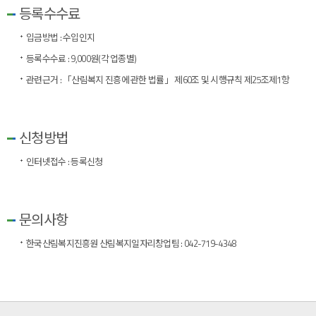
등록수수료
입금방법 : 수입인지
등록수수료 : 9,000원(각 업종별)
관련근거 : 「산림복지 진흥에 관한 법률」 제60조 및 시행규칙 제25조제1항
신청방법
인터넷접수 :
등록신청
문의사항
한국산림복지진흥원 산림복지일자리창업팀 : 042-719-4348