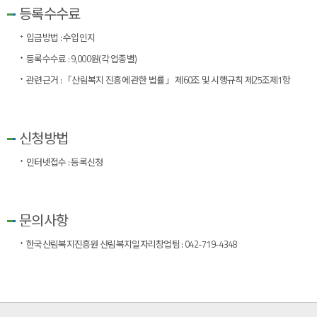
등록수수료
입금방법 : 수입인지
등록수수료 : 9,000원(각 업종별)
관련근거 : 「산림복지 진흥에 관한 법률」 제60조 및 시행규칙 제25조제1항
신청방법
인터넷접수 :
등록신청
문의사항
한국산림복지진흥원 산림복지일자리창업팀 : 042-719-4348