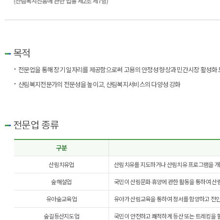
목적
전문업을 통해 장기 일자리를 제공함으로써 고용의 안정성 향상과 민간시장 활성화
산림복지전문가의 전문성을 높이고, 산림복지서비스의 다양성 강화
전문업 종류
구분
산림치유업
산림치유를 지도하거나 산림치유 프로그램을 개
숲해설업
국민이 산림문화·휴양에 관한 활동을 통하여 산
유아숲교육업
유아가 산림교육을 통하여 정서를 함양하고 전인
숲길등산지도업
국민이 안전하고 쾌적하게 등산 또는 트레킹을 