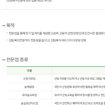
목적
전문업을 통해 장기 일자리를 제공함으로써 고용의 안정성 향상과 민간시장 활성화
산림복지전문가의 전문성을 높이고, 산림복지서비스의 다양성 강화
전문업 종류
구분
산림치유업
산림치유를 지도하거나 산림치유 프로그램을 개
숲해설업
국민이 산림문화·휴양에 관한 활동을 통하여 산
유아숲교육업
유아가 산림교육을 통하여 정서를 함양하고 전인
숲길등산지도업
국민이 안전하고 쾌적하게 등산 또는 트레킹을 