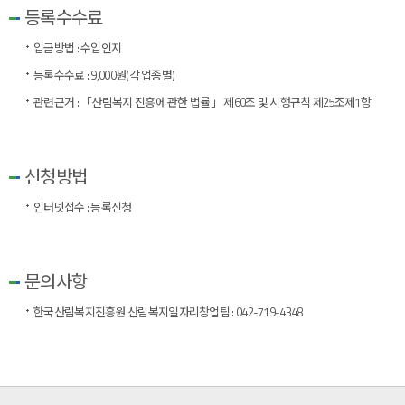
등록수수료
입금방법 : 수입인지
등록수수료 : 9,000원(각 업종별)
관련근거 : 「산림복지 진흥에 관한 법률」 제60조 및 시행규칙 제25조제1항
신청방법
인터넷접수 :
등록신청
문의사항
한국산림복지진흥원 산림복지일자리창업팀 : 042-719-4348