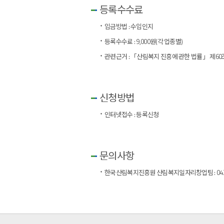
등록수수료
입금방법 : 수입인지
등록수수료 : 9,000원(각 업종별)
관련근거 : 「산림복지 진흥에 관한 법률」 제60
신청방법
인터넷접수 :
등록신청
문의사항
한국산림복지진흥원 산림복지일자리창업팀 : 042-7