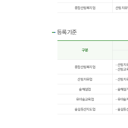
종합산림복지업
산림치유업
등록기준
구분
- 산림치
종합산림복지업
- 산림교
산림치유업
- 산림치
숲해설업
- 숲해설
유아숲교육업
- 유아숲
숲길등산지도업
- 숲길등