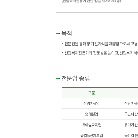
목적
전문업을 통해 장기 일자리를 제공함으로써 고용
산림복지전문가의 전문성을 높이고, 산림복지서
전문업 종류
구분
산림치유업
산림치유
숲해설업
국민이 산
유아숲교육업
유아가 산
숲길등산지도업
국민이 안