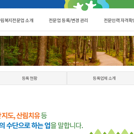
산림복지전문업 소개
전문업 등록/변경 관리
전문인력 자격확
등록 현황
등록업체 소개