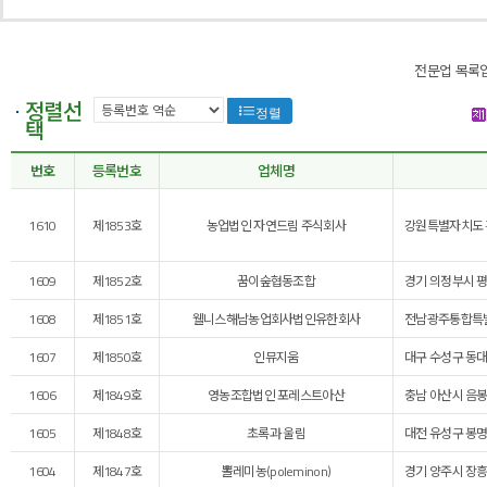
전문업 목록
정렬선
정렬
택
번호
등록번호
업체명
1610
제1853호
농업법인 자연드림 주식회사
강원특별자치도 홍
1609
제1852호
꿈이숲협동조합
경기 의정부시 평
1608
제1851호
웰니스해남농업회사법인유한회사
전남광주통합특별시
1607
제1850호
인뮤지움
대구 수성구 동대
1606
제1849호
영농조합법인 포레스트아산
충남 아산시 음봉
1605
제1848호
초록과 울림
대전 유성구 봉명
1604
제1847호
뽈레미농(poleminon)
경기 양주시 장흥