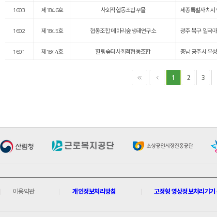
1603
제1846호
사회적협동조합꾸물
세종특별자치시 
1602
제1845호
협동조합 메아리숲생태연구소
광주 북구 일곡마을
1601
제1844호
힐링숲터사회적협동조합
충남 공주시 우성
2
3
1
이용약관
개인정보처리방침
고정형 영상정보처리기기 운