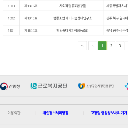
1603
제1846호
사회적협동조합꾸물
세종특별자치시 
1602
제1845호
협동조합 메아리숲생태연구소
광주 북구 일곡마을
1601
제1844호
힐링숲터사회적협동조합
충남 공주시 우성
2
3
1
이용약관
개인정보처리방침
고정형 영상정보처리기기 운