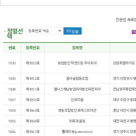
전문업 목록
정렬선
정렬
택
번호
등록번호
업체명
1610
제1853호
농업법인 자연드림 주식회사
강원특별자치도 홍
1609
제1852호
꿈이숲협동조합
경기 의정부시 평
1608
제1851호
웰니스해남농업회사법인유한회사
전남광주통합특별시
1607
제1850호
인뮤지움
대구 수성구 동대
1606
제1849호
영농조합법인 포레스트아산
충남 아산시 음봉
1605
제1848호
초록과 울림
대전 유성구 봉명
1604
제1847호
뽈레미농(poleminon)
경기 양주시 장흥