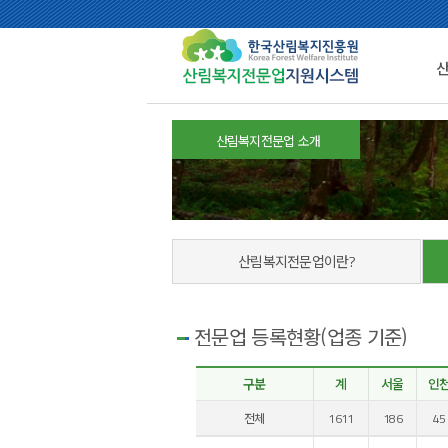
산림복지전문업 소개
산림복지전문업이란?
전문업 등록현황(업종 기준)
구분
계
서울
인
전체
1611
186
45