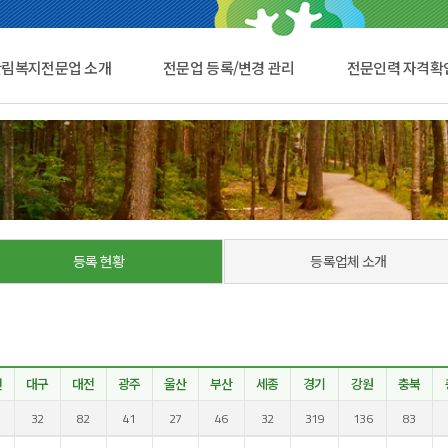
산림복지전문업 소개
전문업 등록/변경 관리
전문인력 자격확
등록 현황
등록업체 소개
천
대구
대전
광주
울산
부산
세종
경기
강원
충북
32
82
41
27
46
32
319
136
83