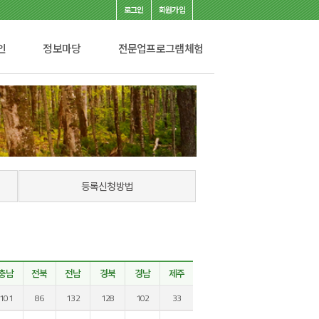
로그인
회원가입
인
정보마당
전문업프로그램체험
등록신청방법
충남
전북
전남
경북
경남
제주
101
86
132
128
102
33