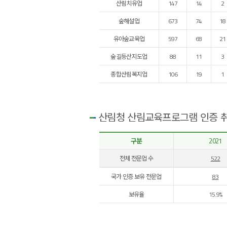
산림치유업
147
14
2
숲해설업
673
74
18
유아숲교육업
597
68
21
숲길등산지도업
88
11
3
종합산림복지업
106
19
1
산림청 산림교육프로그램 인증 취
구분
2021
전체 전문업 수
522
국가 인증 보유 전문업
83
보유율
15.9%