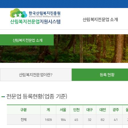
산림복지전문업 소개
산림복지전문업 소개
산림복지전문업이란?
등록 현황
전문업 등록현황(업종 기준)
구분
계
서울
인천
대구
대전
광주
전체
1609
184
45
32
82
41