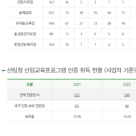
산림치유업
147
14
2
2
7
1
숲해설업
672
73
18
16
36
17
유아숲교육업
596
67
21
13
28
18
숲길등산지도업
88
11
3
0
5
0
종합산림복지업
106
19
1
1
6
5
산림청 산림교육프로그램 인증 취득 현황 (사업자 기준)
구분
2021
2022
전체 전문업 수
522
598
국가 인증 보유 전문업
83
98
보유율
15.9%
16.4%