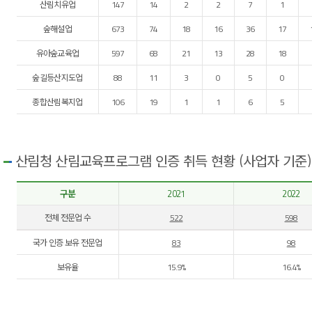
산림치유업
147
14
2
2
7
1
숲해설업
673
74
18
16
36
17
유아숲교육업
597
68
21
13
28
18
숲길등산지도업
88
11
3
0
5
0
종합산림복지업
106
19
1
1
6
5
산림청 산림교육프로그램 인증 취득 현황 (사업자 기준)
구분
2021
2022
전체 전문업 수
522
598
국가 인증 보유 전문업
83
98
보유율
15.9%
16.4%