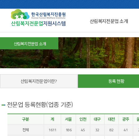
산림복지전문업 소개
산림복지전문업 소개
산림복지전문업이란?
등록 현황
전문업 등록현황(업종 기준)
구분
계
서울
인천
대구
대전
광주
전체
1611
186
45
32
82
41