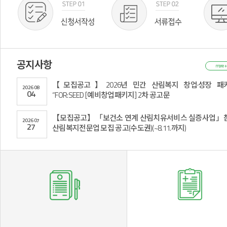
공지사항
more +
【모집공고】2026년 민간 산림복지 창업·성장 패
2026
08
04
“FOR:SEED [예비창업패키지] 2차 공고문
【모집공고】「보건소 연계 산림치유서비스 실증사업」
2026
07
27
산림복지전문업 모집 공고(수도권)(~8.11.까지)