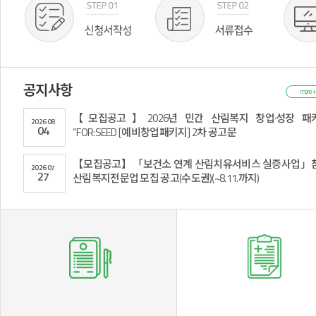
공지사항
more +
【모집공고】2026년 민간 산림복지 창업·성장 패
2026
08
04
“FOR:SEED [예비창업패키지] 2차 공고문
【모집공고】「보건소 연계 산림치유서비스 실증사업」
2026
07
27
산림복지전문업 모집 공고(수도권)(~8.11.까지)