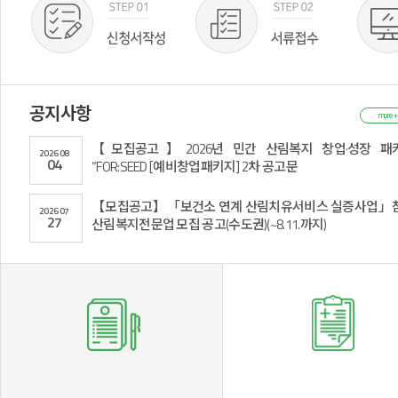
공지사항
more +
【모집공고】2026년 민간 산림복지 창업·성장 패
2026
08
04
“FOR:SEED [예비창업패키지] 2차 공고문
【모집공고】「보건소 연계 산림치유서비스 실증사업」
2026
07
27
산림복지전문업 모집 공고(수도권)(~8.11.까지)