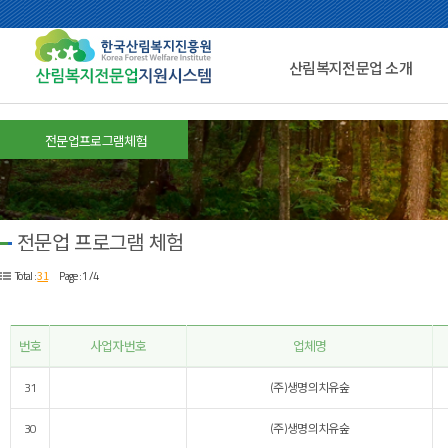
산림복지전문업 소개
전문업프로그램체험
전문업 프로그램 체험
31
Total :
Page : 1 /4
번호
사업자번호
업체명
31
(주)생명의치유숲
30
(주)생명의치유숲