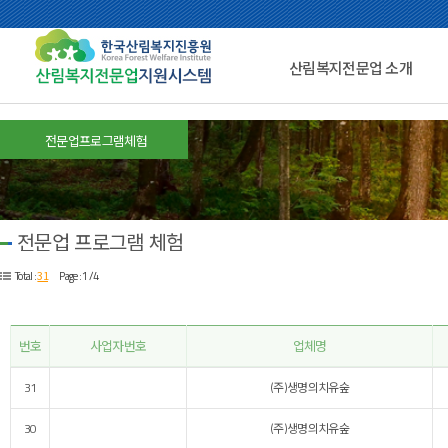
산림복지전문업 소개
전문업프로그램체험
전문업 프로그램 체험
31
Total :
Page : 1 /4
번호
사업자번호
업체명
31
(주)생명의치유숲
30
(주)생명의치유숲