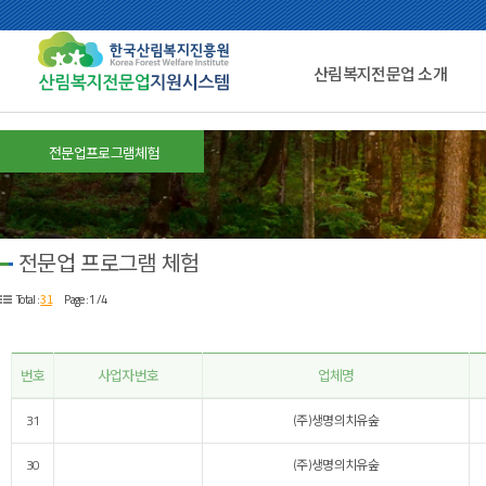
산림복지전문업 소개
전문업프로그램체험
전문업 프로그램 체험
31
Total :
Page : 1 /4
번호
사업자번호
업체명
31
(주)생명의치유숲
30
(주)생명의치유숲